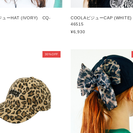
ューHAT (IVORY) CQ-
COOLAビジューCAP (WHITE)
46515
¥6,930
30%OFF