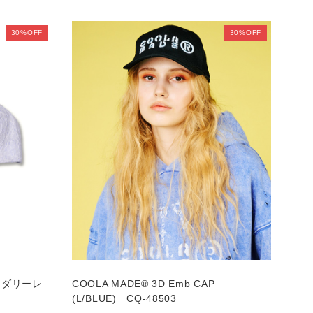
30%OFF
30%OFF
ロイダリーレ
COOLA MADE® 3D Emb CAP
1
(L/BLUE) CQ-48503