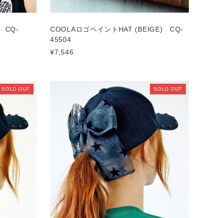
 CQ-
COOLAロゴペイントHAT (BEIGE) CQ-
45504
¥7,546
SOLD OUT
SOLD OUT