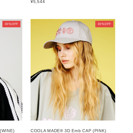
¥5,544
30%OFF
30%OFF
 (WINE)
COOLA MADE® 3D Emb CAP (PINK)