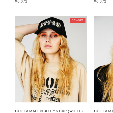
¥6,072
¥6,072
30%OFF
COOLA MADE® 3D Emb CAP (WHITE)
COOLA MA