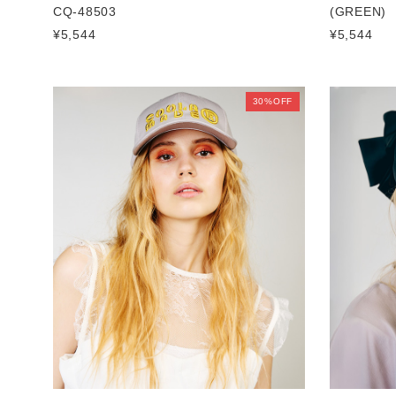
CQ-48503
(GREEN)
¥5,544
¥5,544
30%OFF