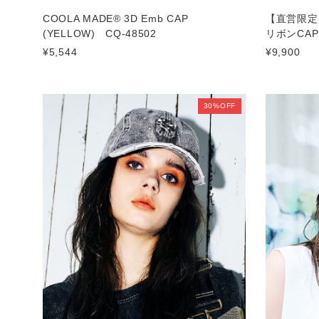
COOLA MADE® 3D Emb CAP
【直営限定I
(YELLOW) CQ-48502
リボンCAP 
¥5,544
¥9,900
30%OFF