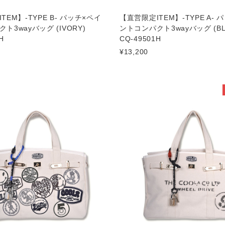
TEM】-TYPE B- パッチ×ペイ
【直営限定ITEM】-TYPE A- 
ト3wayバッグ (IVORY)
ントコンパクト3wayバッグ (B
H
CQ-49501H
¥13,200