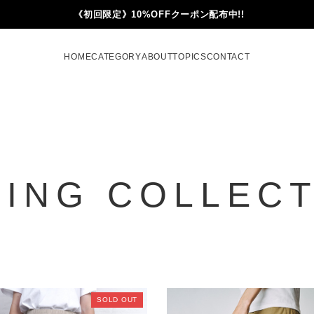
《初回限定》10%OFFクーポン配布中!!
HOME
CATEGORY
ABOUT
TOPICS
CONTACT
TING COLLEC
SOLD OUT