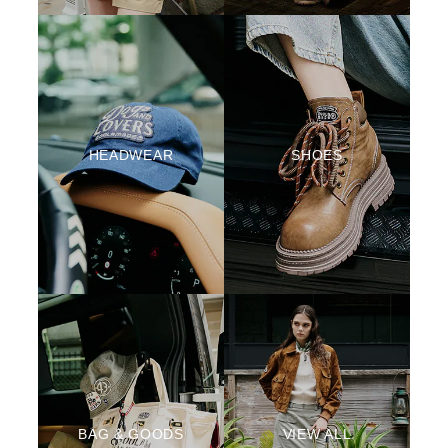
HEADWEAR
SHOES
BAG & GOODS
VIEW ALL