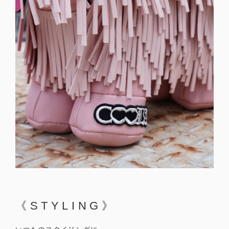
《STYLING》