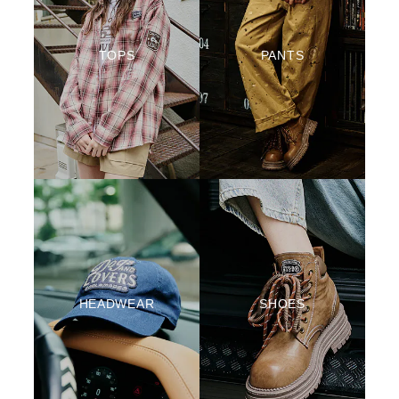
TOPS
PANTS
HEADWEAR
SHOES