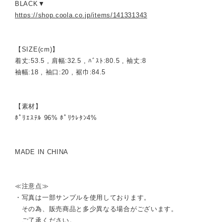
BLACK▼
https://shop.coola.co.jp/items/141331343
【SIZE(cm)】
着丈:53.5 , 肩幅:32.5 , ﾊﾞｽﾄ:80.5 , 袖丈:8
袖幅:18 , 袖口:20 , 裾巾:84.5
【素材】
ﾎﾟﾘｴｽﾃﾙ 96% ﾎﾟﾘｳﾚﾀﾝ4%
MADE IN CHINA
≪注意点≫
・写真は一部サンプルを使用しております。
その為、販売商品と多少異なる場合がございます。
ご了承ください。