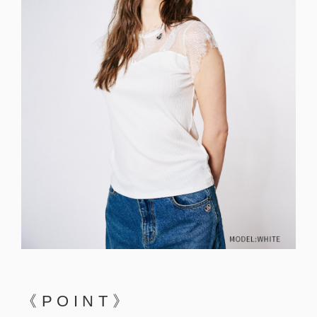
《POINT》