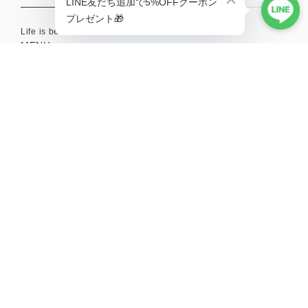
Life is better with a little adventure.
MENU
HOME
ABOUT
TOPICS
CONTACT
SHOPPING GUIDE
MAIL MAGAZINE
新商品やキャンペーンの最新情報を配信中！