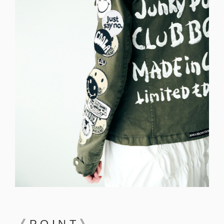
《POINT》