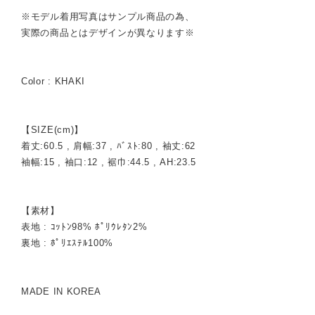
※モデル着用写真はサンプル商品の為、
実際の商品とはデザインが異なります※
Color : KHAKI
【SIZE(cm)】
着丈:60.5 , 肩幅:37 , ﾊﾞｽﾄ:80 , 袖丈:62
袖幅:15 , 袖口:12 , 裾巾:44.5 , AH:23.5
【素材】
表地 : ｺｯﾄﾝ98% ﾎﾟﾘｳﾚﾀﾝ2%
裏地 : ﾎﾟﾘｴｽﾃﾙ100%
MADE IN KOREA