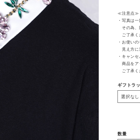
≪注意点≫
・写真は一
その為、販
ご了承く
・お使いの
見え方に
・キャンセ
商品をア
ご了承く
ギフトラ
数量