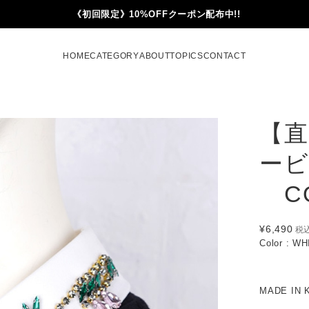
《初回限定》10%OFFクーポン配布中!!
HOME
CATEGORY
ABOUT
TOPICS
CONTACT
【直
ー
CQ
¥6,490
税
Color : W
MADE IN 