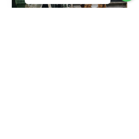
BAG & GOODS
VIEW ALL
ABOUT
Life is better with a little adventure.
MENU