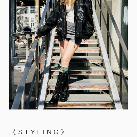
《STYLING》