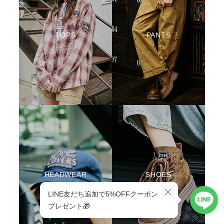
TOPS
PANTS
HEADWEAR
SHOES