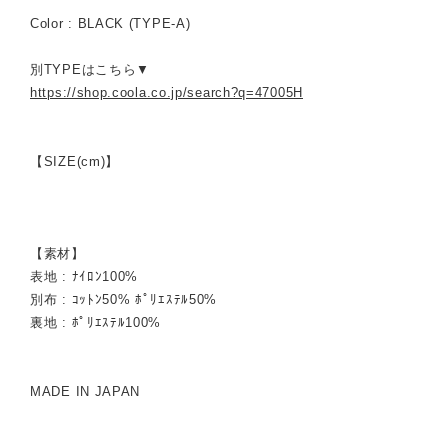
Color : BLACK (TYPE-A)
別TYPEはこちら▼
https://shop.coola.co.jp/search?q=47005H
【SIZE(cm)】
【素材】
表地 : ﾅｲﾛﾝ100%
別布 : ｺｯﾄﾝ50% ﾎﾟﾘｴｽﾃﾙ50%
裏地 : ﾎﾟﾘｴｽﾃﾙ100%
MADE IN JAPAN