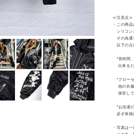
≪注意点≫
・この商品
シリコン
その為通
以下の点
*長時間、
出来るだ
*クローゼ
他の衣服
保管して
*お洗濯
必ず単独
・写真は一