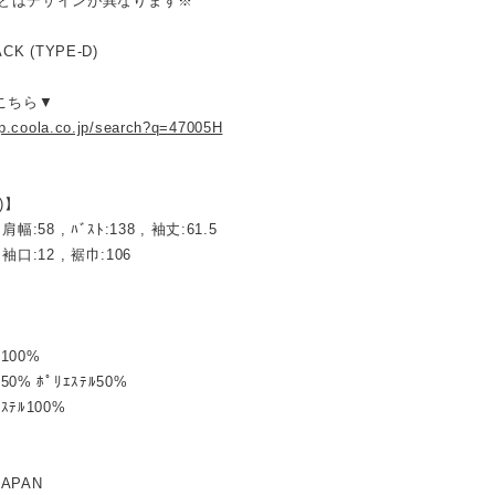
とはデザインが異なります※
LACK (TYPE-D)
はこちら▼
op.coola.co.jp/search?q=47005H
)】
 肩幅:58 , ﾊﾞｽﾄ:138 , 袖丈:61.5
 袖口:12 , 裾巾:106
ﾝ100%
ﾝ50% ﾎﾟﾘｴｽﾃﾙ50%
ｴｽﾃﾙ100%
JAPAN