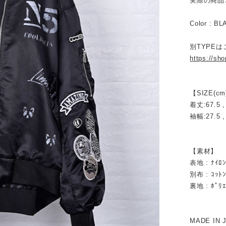
実際の商品
Color : B
別TYPE
https://sh
【SIZE(cm
着丈:67.5 ,
袖幅:27.5 ,
【素材】
表地 : ﾅｲﾛ
別布 : ｺｯﾄ
裏地 : ﾎﾟﾘ
MADE IN 