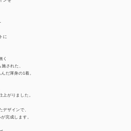
インを
-
トに
。
無く
も施された、
込んだ渾身の1着。
、
仕上がりました。
たデザインで、
ルが完成します。