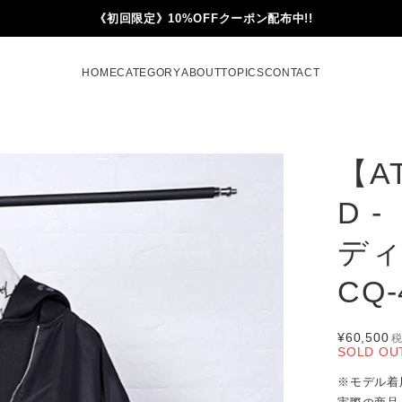
《初回限定》10%OFFクーポン配布中!!
HOME
CATEGORY
ABOUT
TOPICS
CONTACT
【AT
D 
ディ
CQ-
¥60,500
SOLD OU
※モデル着