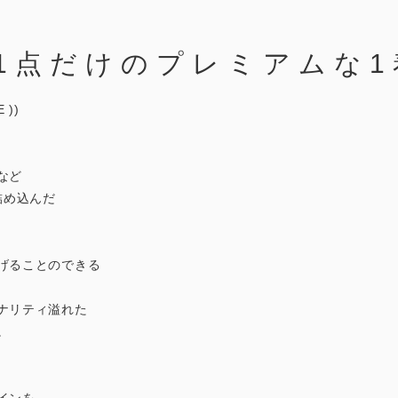
1点だけのプレミアムな1
 ))
など
詰め込んだ
げることのできる
ナリティ溢れた
。