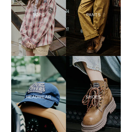
TOPS
PANTS
HEADWEAR
SHOES