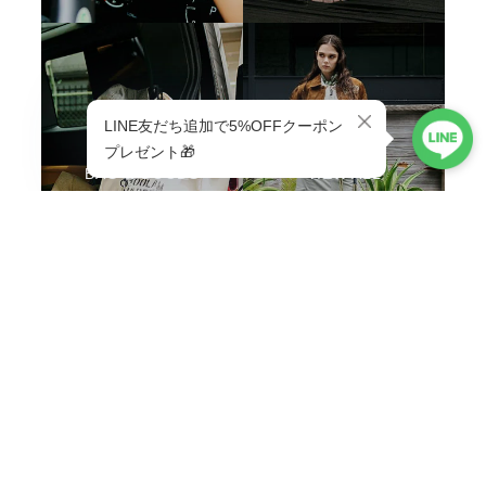
BAG & GOODS
VIEW ALL
ABOUT