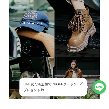
HEADWEAR
SHOES
BAG & GOODS
VIEW ALL