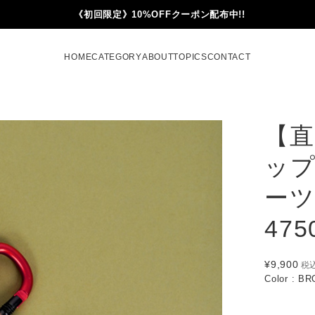
《初回限定》10%OFFクーポン配布中!!
HOME
CATEGORY
ABOUT
TOPICS
CONTACT
【直
ップ
ーツ
475
¥9,900
税
Color : B