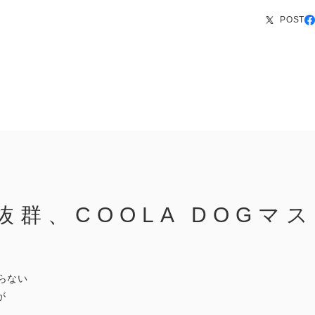
POST
抜群、COOLA DOGマ
】
らない
が