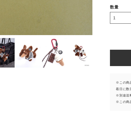
数量
※この商
着日に数
※別途送
※この商