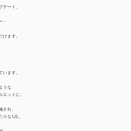
プデート。
ー・
だけます。
ています。
ような
ルエットに。
施され、
たりな1点。
ず