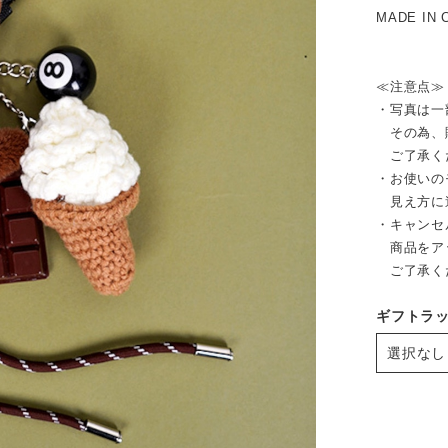
MADE IN 
≪注意点≫
・写真は一
その為、販
ご了承く
・お使いの
見え方に
・キャンセ
商品をア
ご了承く
ギフトラ