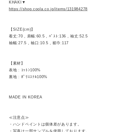
KHAKI▼
https://shop.coola.co.jp/items/131984278
【SIZE(cm)】
着丈:70 , 肩幅:60.5 , ﾊﾞｽﾄ:136 , 袖丈:52.5
袖幅:27.5 , 袖口:10.5 , 裾巾:117
【素材】
表地 : ｺｯﾄﾝ100%
裏地 : ﾎﾟﾘｴｽﾃﾙ100%
MADE IN KOREA
≪注意点≫
・ハンドペイントは個体差があります。
・写真は一部サンプルを使用しております。