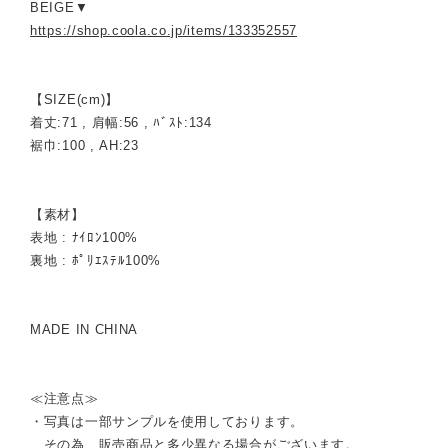
BEIGE▼
https://shop.coola.co.jp/items/133352557
【SIZE(cm)】
着丈:71 , 肩幅:56 , ﾊﾞｽﾄ:134
裾巾:100 , AH:23
【素材】
表地 : ﾅｲﾛﾝ100%
裏地 : ﾎﾟﾘｴｽﾃﾙ100%
MADE IN CHINA
≪注意点≫
・写真は一部サンプルを使用しております。
その為、販売商品と多少異なる場合がございます。