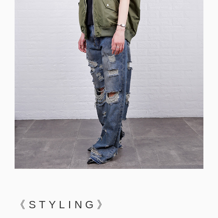
《STYLING》