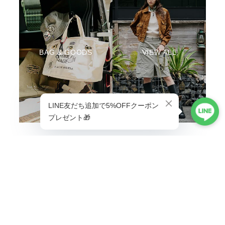
BAG & GOODS
VIEW ALL
ABOUT
Life is better with a little adventure.
MENU