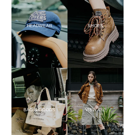
HEADWEAR
SHOES
BAG & GOODS
VIEW ALL