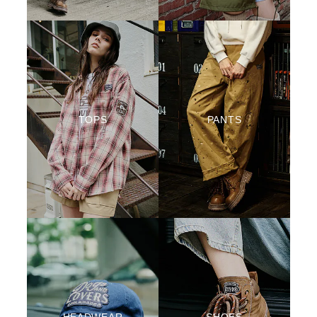
TOPS
PANTS
HEADWEAR
SHOES