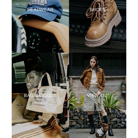
HEADWEAR
SHOES
BAG & GOODS
VIEW ALL