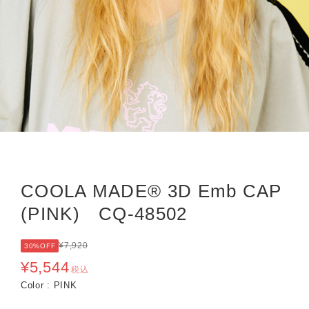
COOLA MADE® 3D Emb CAP
(PINK) CQ-48502
¥7,920
30%OFF
¥5,544
税込
Color : PINK