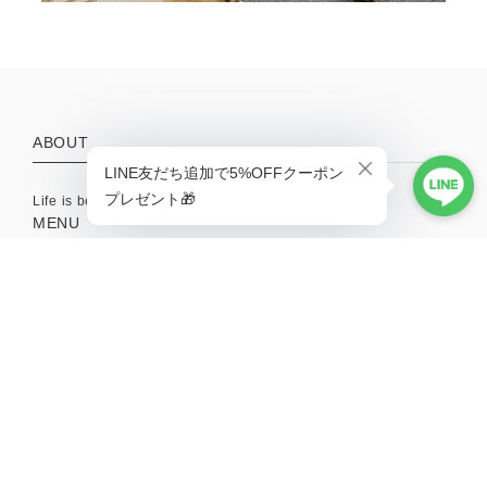
ABOUT
Life is better with a little adventure.
MENU
HOME
ABOUT
TOPICS
CONTACT
SHOPPING GUIDE
MAIL MAGAZINE
新商品やキャンペーンの最新情報を配信中！