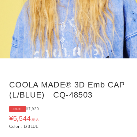
COOLA MADE® 3D Emb CAP
(L/BLUE) CQ-48503
¥7,920
30%OFF
¥5,544
税込
Color : L/BLUE