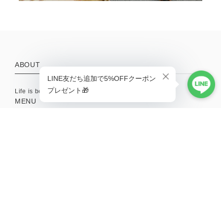
ABOUT
Life is better with a little adventure.
MENU
HOME
ABOUT
TOPICS
CONTACT
SHOPPING GUIDE
MAIL MAGAZINE
新商品やキャンペーンの最新情報を配信中！