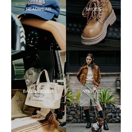
HEADWEAR
SHOES
BAG & GOODS
VIEW ALL