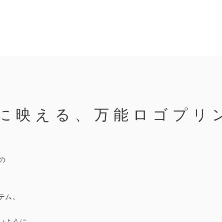
に映える、万能ロゴプリ
の
テム。
いように