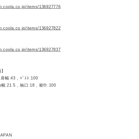
op.coola.co.jp/items/136927776
▼
op.coola.co.jp/items/136927822
op.coola.co.jp/items/136927837
)】
 肩幅:43 , ﾊﾞｽﾄ:100
幅:21.5 , 袖口:18 , 裾巾:100
JAPAN