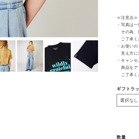
≪注意点≫
・写真は一
その為、販
ご了承く
・お使いの
見え方に
・キャンセ
商品をア
ご了承く
ギフトラ
数量