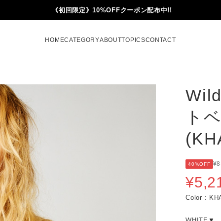
《初回限定》10%OFFクーポン配布中!!
HOME
CATEGORY
ABOUT
TOPICS
CONTACT
Wil
トベ
(KH
¥8
40%OFF
¥5,2
Color : 
WHITE