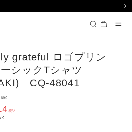
dly grateful ロゴプリン
ーシックTシャツ
AKI) CQ-48041
,690
14
税込
KHAKI
▼