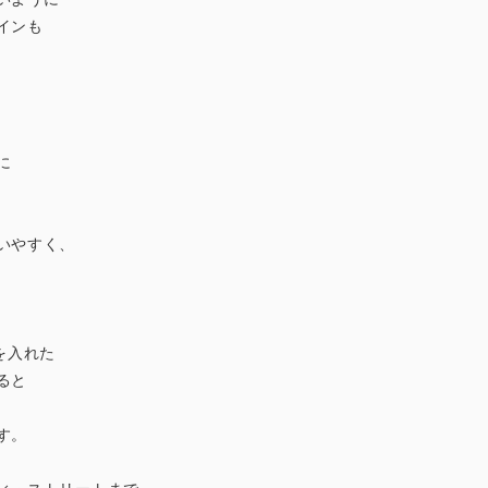
インも
に
いやすく、
を入れた
ると
す。