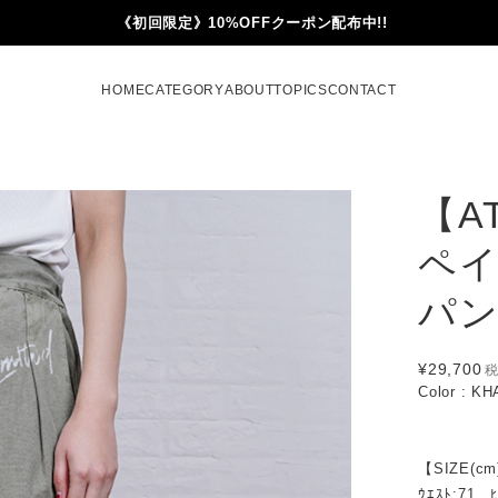
《初回限定》10%OFFクーポン配布中!!
HOME
CATEGORY
ABOUT
TOPICS
CONTACT
【A
ペ
パン
¥29,700
Color : KH
【SIZE(cm
ｳｴｽﾄ:71 , 