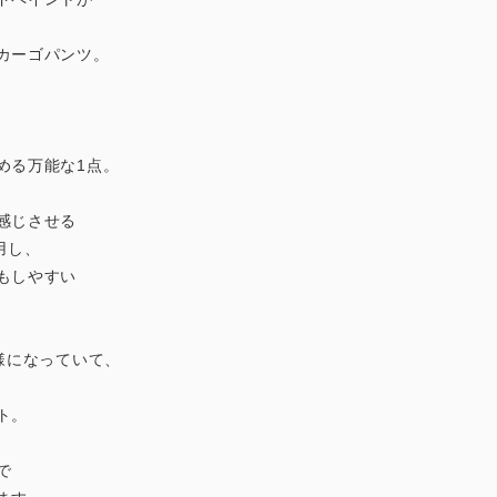
カーゴパンツ。
める万能な1点。
感じさせる
用し、
もしやすい
様になっていて、
ト。
で