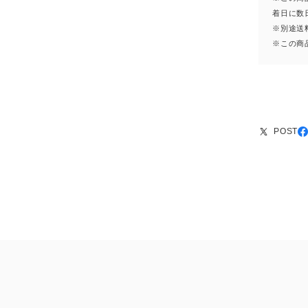
着日に数
※別途送
※この商
POST