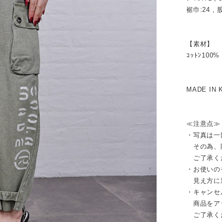
裾巾:24 , 
【素材】
ｺｯﾄﾝ100%
MADE IN 
≪注意点≫
・写真は一
その為、販
ご了承く
・お使いの
見え方に
・キャンセ
商品をア
ご了承く