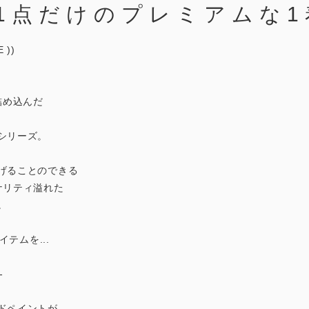
1点だけのプレミアムな1
 ))
詰め込んだ
シリーズ。
げることのできる
ナリティ溢れた
。
イテムを...
-
ドペイントが