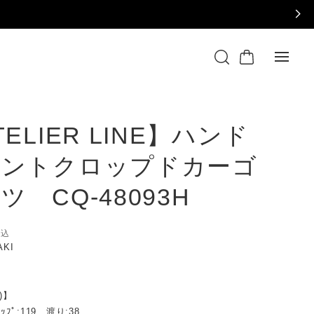
TELIER LINE】ハンド
イントクロップドカーゴ
ツ CQ-48093H
税込
AKI
)】
ﾋｯﾌﾟ:119 , 渡り:38