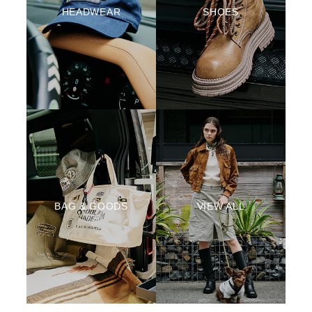
HEADWEAR
SHOES
BAG & GOODS
VIEW ALL