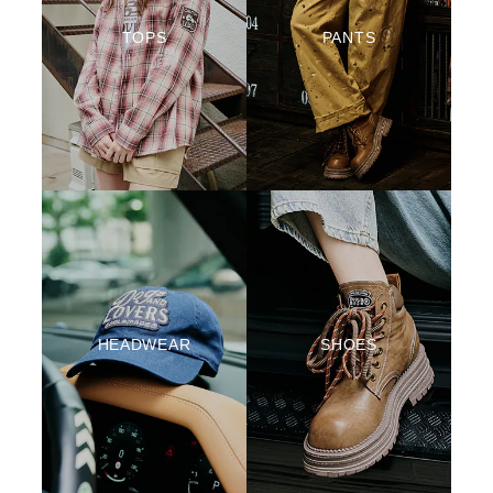
TOPS
PANTS
HEADWEAR
SHOES