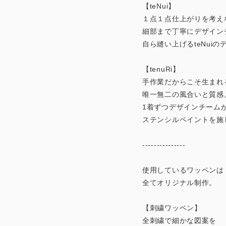
【teNui】
１点１点仕上がりを考え
細部まで丁寧にデザイン
自ら縫い上げるteNuiの
【tenuRi】
手作業だからこそ生まれ
唯一無二の風合いと質感
1着ずつデザインチーム
ステンシルペイントを施
---------------
使用しているワッペンは
全てオリジナル制作。
【刺繍ワッペン】
全刺繍で細かな図案を