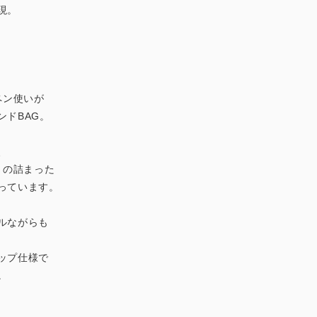
現。
ペン使いが
ンドBAG。
、
さの詰まった
っています。
ルながらも
ップ仕様で
。