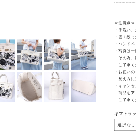
---------------
≪注意点≫
・手洗い、
・固く絞っ
・ハンドペ
・写真は一
その為、販
ご了承く
・お使いの
見え方に
・キャンセ
商品をア
ご了承く
ギフトラ