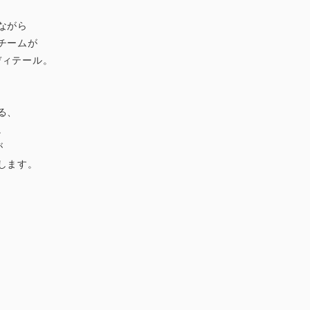
ながら
チームが
ディテール。
る、
。
が
します。