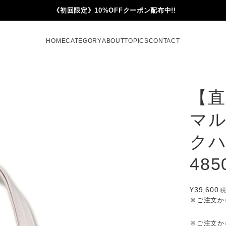
《初回限定》10%OFFクーポン配布中!!
HOME
CATEGORY
ABOUT
TOPICS
CONTACT
【直
マ
クハ
485
¥39,600
※ご注文か
※ご注文か