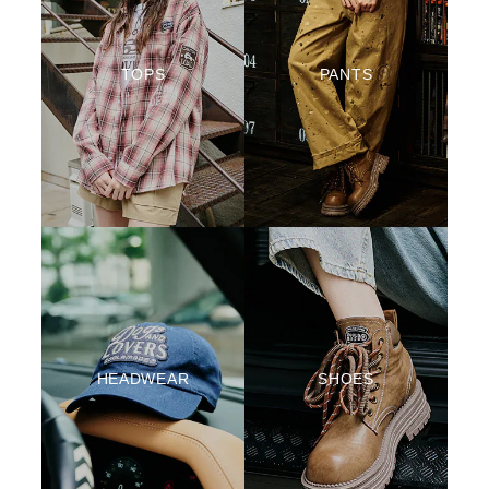
TOPS
PANTS
HEADWEAR
SHOES