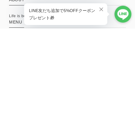
Life is better with a little adventure.
MENU
HOME
ABOUT
TOPICS
CONTACT
SHOPPING GUIDE
MAIL MAGAZINE
新商品やキャンペーンの最新情報を配信中！