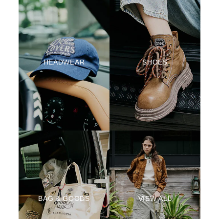
HEADWEAR
SHOES
BAG & GOODS
VIEW ALL