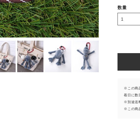
数量
※この商
着日に数
※別途送
※この商