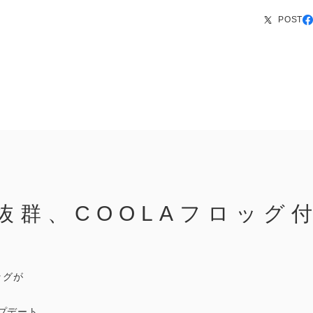
POST
抜群、COOLAフロッグ
ッグが
プデート。