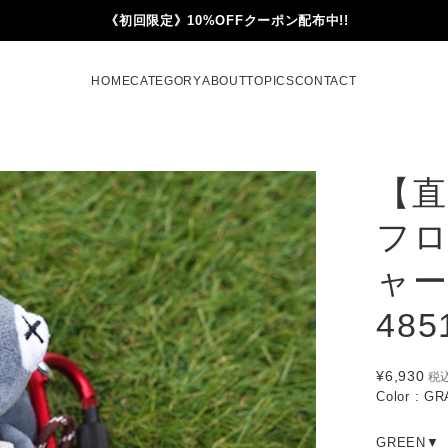
《初回限定》10%OFFクーポン配布中!!
HOME
CATEGORY
ABOUT
TOPICS
CONTACT
【直
フロ
ャー
485
¥6,930
税
Color : G
GREEN▼