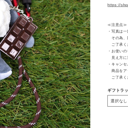
https://sh
≪注意点≫
・写真は一
その為、販
ご了承く
・お使いの
見え方に
・キャンセ
商品をア
ご了承く
ギフトラ