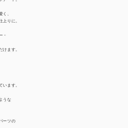
愛く、
仕上りに。
ー・
だけます。
ています。
ような
パーツの