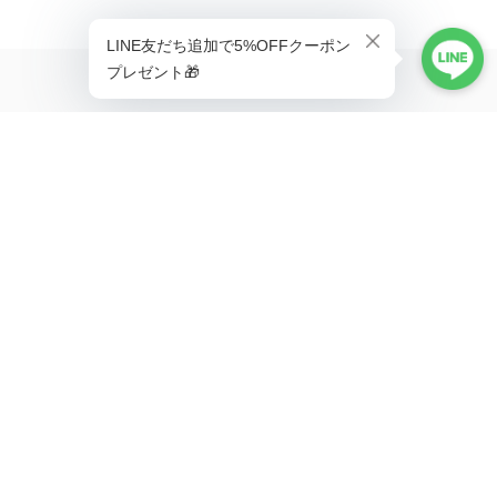
ABOUT
Life is better with a little adventure.
MENU
HOME
ABOUT
TOPICS
CONTACT
SHOPPING GUIDE
MAIL MAGAZINE
新商品やキャンペーンの最新情報を配信中！