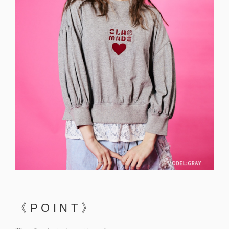
《POINT》