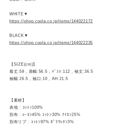
WHITE▼
https://shop.coola.co.jp/items/144022172
BLACK▼
https://shop.coola.co.jp/items/144022235
【SIZE(cm)】
着丈:59 , 肩幅:56.5 , ﾊﾞｽﾄ:112 , 袖丈:36.5
袖幅:26.5 , 袖口:10 , AH:21.5
【素材】
表地 : ｺｯﾄﾝ100%
別布 : ﾚｰﾖﾝ45% ｺｯﾄﾝ30% ﾅｲﾛﾝ25%
別布リブ : ｺｯﾄﾝ97% ﾎﾟﾘｳﾚﾀﾝ3%