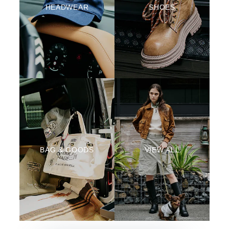
HEADWEAR
SHOES
BAG & GOODS
VIEW ALL