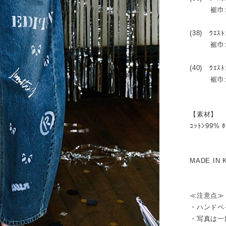
裾巾:21.5
(38) ｳｴｽﾄ
裾巾:22 ,
(40) ｳｴｽﾄ
裾巾:24 ,
【素材】
ｺｯﾄﾝ99% 
MADE IN 
≪注意点≫
・ハンドペ
・写真は一