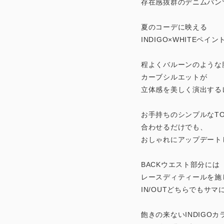
存在感抜群のデニムパン
夏のコーデに映える
INDIGO×WHITEペ
程よくバルーンのような
カーブシルエットが
立体感を美しく演出する
お手持ちのシンプルなTO
合わせるだけでも、
おしゃれにアップデート
BACKウエスト部分には
レースディティールを施
IN/OUTどちらでもサ
飽きの来ないINDIGOカ