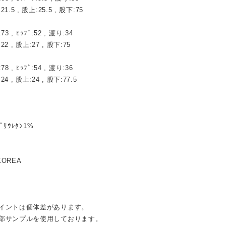
 , 股上:25.5 , 股下:75
:73 , ﾋｯﾌﾟ:52 , 渡り:34
 股上:27 , 股下:75
:78 , ﾋｯﾌﾟ:54 , 渡り:36
 股上:24 , 股下:77.5
ﾎﾟﾘｳﾚﾀﾝ1%
KOREA
イントは個体差があります。
部サンプルを使用しております。