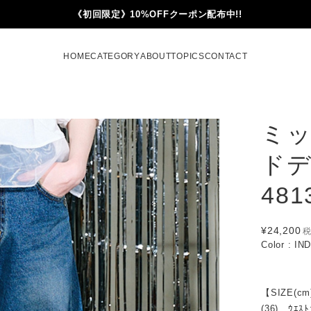
《初回限定》10%OFFクーポン配布中!!
HOME
CATEGORY
ABOUT
TOPICS
CONTACT
ミ
ドデ
481
¥24,200
Color : IN
【SIZE(cm
(36) ｳｴｽﾄ: