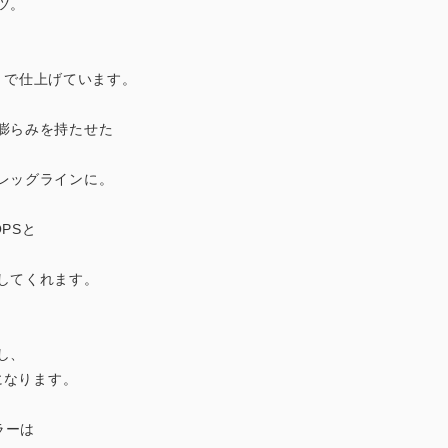
ツ。
イントで仕上げています。
膨らみを持たせた
レッグラインに。
PSと
してくれます。
し、
マになります。
ラーは