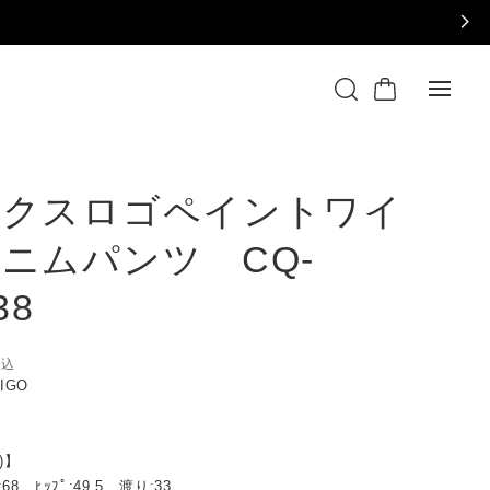
ックスロゴペイントワイ
ニムパンツ CQ-
38
税込
DIGO
)】
68 , ﾋｯﾌﾟ:49.5 , 渡り:33