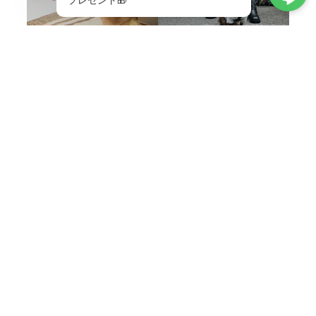
ABOUT
Life is better with a little adventure.
MENU
HOME
ABOUT
TOPICS
CONTACT
SHOPPING GUIDE
MAIL MAGAZINE