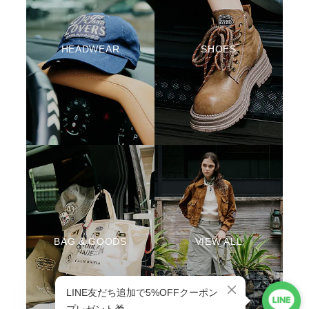
HEADWEAR
SHOES
BAG & GOODS
VIEW ALL