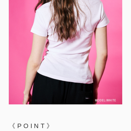
《POINT》