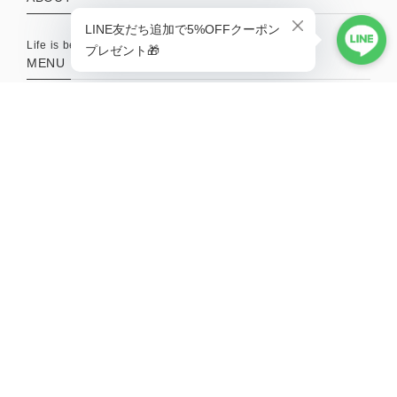
Life is better with a little adventure.
MENU
HOME
ABOUT
TOPICS
CONTACT
SHOPPING GUIDE
MAIL MAGAZINE
新商品やキャンペーンの最新情報を配信中！