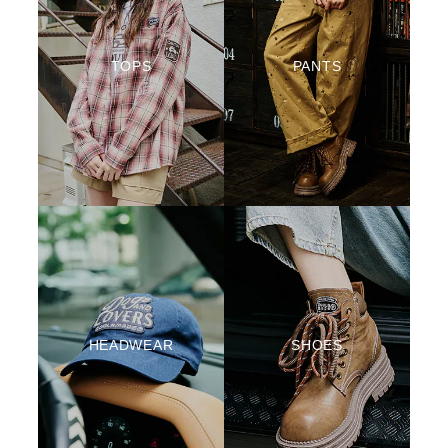
TOPS
PANTS
HEADWEAR
SHOES