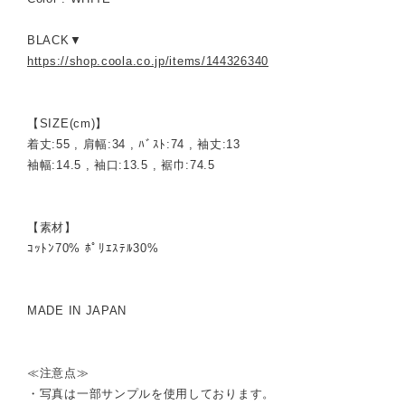
BLACK▼
https://shop.coola.co.jp/items/144326340
【SIZE(cm)】
着丈:55 , 肩幅:34 , ﾊﾞｽﾄ:74 , 袖丈:13
袖幅:14.5 , 袖口:13.5 , 裾巾:74.5
【素材】
ｺｯﾄﾝ70% ﾎﾟﾘｴｽﾃﾙ30%
MADE IN JAPAN
≪注意点≫
・写真は一部サンプルを使用しております。