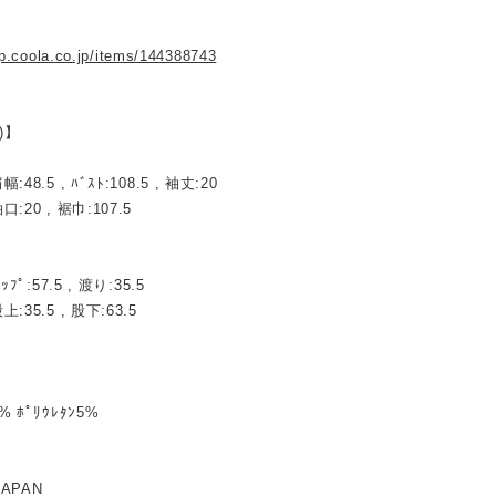
op.coola.co.jp/items/144388743
)】
幅:48.5 , ﾊﾞｽﾄ:108.5 , 袖丈:20
口:20 , 裾巾:107.5
ﾋｯﾌﾟ:57.5 , 渡り:35.5
上:35.5 , 股下:63.5
5% ﾎﾟﾘｳﾚﾀﾝ5%
JAPAN