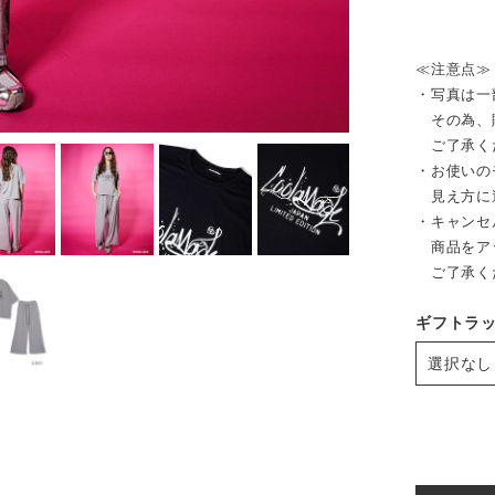
≪注意点≫
・写真は一
その為、販
ご了承く
・お使いの
見え方に
・キャンセ
商品をア
ご了承く
ギフトラ