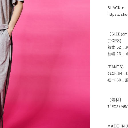
BLACK▼
https://sh
【SIZE(cm
(TOPS)
着丈:52 , 肩
袖幅:23 , 袖
(PANTS)
ｳｴｽﾄ:64 , 
裾巾:30 , 股
【素材】
ﾎﾟﾘｴｽﾃﾙ9
MADE IN 