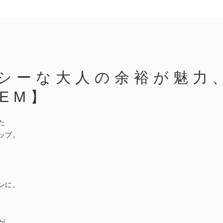
シーな大人の余裕が魅力
TEM】
た
ップ。
ンに。
が