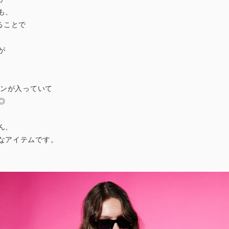
も、
ることで
が
インが入っていて
◎
ん、
なアイテムです。