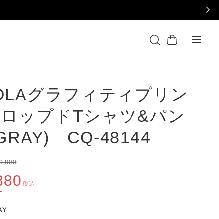
OLAグラフィティプリン
ロップドTシャツ&パン
GRAY) CQ-48144
9,800
880
税込
T
RAY