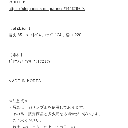
WHITE▼
https://shop.coola.co.jp/items/144629625
【SIZE(cm)】
着丈:85 , ｳｴｽﾄ:64 , ﾋｯﾌﾟ:124 , 裾巾:220
【素材】
ﾎﾟﾘｴｽﾃﾙ79% ｺｯﾄﾝ21%
MADE IN KOREA
≪注意点≫
・写真は一部サンプルを使用しております。
その為、販売商品と多少異なる場合がございます。
ご了承ください。
・お使いのモニターによってカラーの