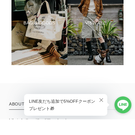
BAG & GOODS
VIEW ALL
ABOUT
Life is better with a little adventure.
MENU