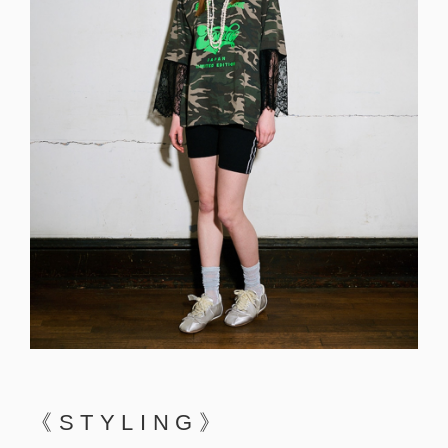
《STYLING》