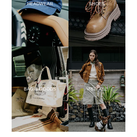
HEADWEAR
SHOES
BAG & GOODS
VIEW ALL