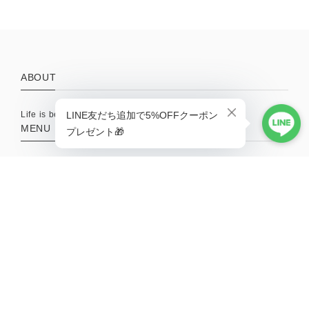
ABOUT
Life is better with a little adventure.
MENU
HOME
ABOUT
TOPICS
CONTACT
SHOPPING GUIDE
MAIL MAGAZINE
新商品やキャンペーンの最新情報を配信中！