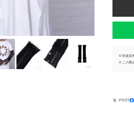
※別途送
※この商
POST