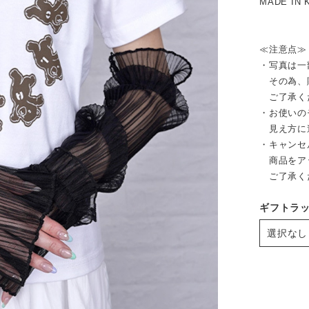
MADE IN 
≪注意点≫
・写真は一
その為、販
ご了承く
・お使いの
見え方に
・キャンセ
商品をア
ご了承く
ギフトラ