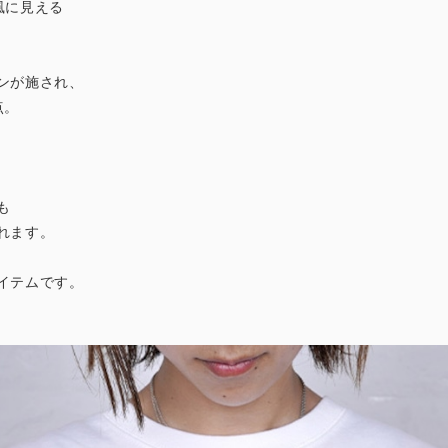
風に見える
ンが施され、
点。
も
れます。
イテムです。