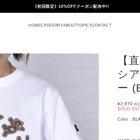
《初回限定》10%OFFクーポン配布中!!
HOME
CATEGORY
ABOUT
TOPICS
CONTACT
【直
シ
ー (
¥2,970
税
SOLD OU
Color : B