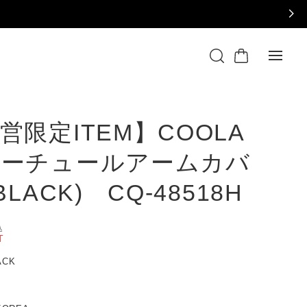
営限定ITEM】COOLA
アーチュールアームカバ
BLACK) CQ-48518H
込
T
LACK