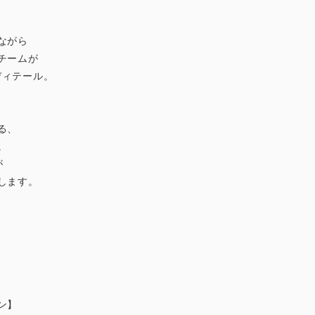
ながら
チームが
ディテール。
る、
。
が
します。
ン】