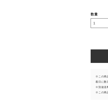
数量
※この商
着日に数
※別途送
※この商