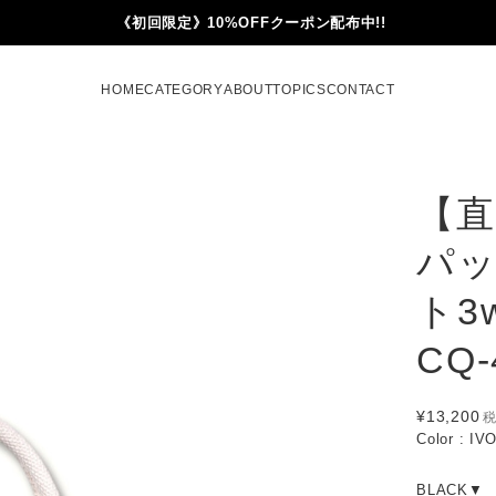
《初回限定》10%OFFクーポン配布中!!
HOME
CATEGORY
ABOUT
TOPICS
CONTACT
【直
パッ
ト3
CQ-
¥13,200
Color : IV
BLACK▼