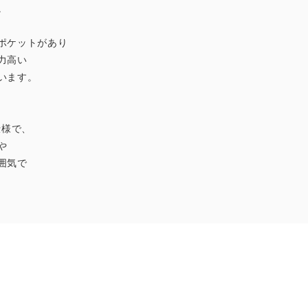
。
ポケットがあり
力高い
います。
仕様で、
や
囲気で