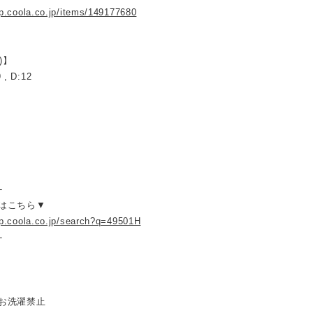
op.coola.co.jp/items/149177680
)】
 , D:12
-
はこちら▼
op.coola.co.jp/search?q=49501H
-
お洗濯禁止