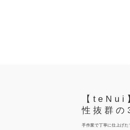
【teNu
性抜群の3
手作業で丁寧に仕上げた