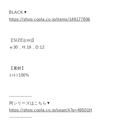
BLACK▼
https://shop.coola.co.jp/items/149177806
【SIZE(cm)】
ｗ30 , H:19 , D:12
【素材】
ｺｯﾄﾝ100%
----------------
同シリーズはこちら▼
https://shop.coola.co.jp/search?q=49501H
----------------