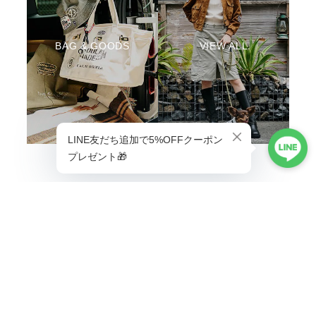
BAG & GOODS
VIEW ALL
ABOUT
Life is better with a little adventure.
MENU