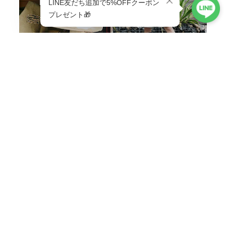
BAG & GOODS
VIEW ALL
ABOUT
Life is better with a little adventure.
MENU
HOME
ABOUT
TOPICS