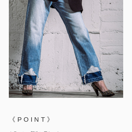
《POINT》