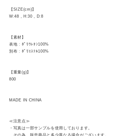
【SIZE(cm)】
W:48 , H:30 , D:8
【素材】
表地 : ﾎﾟﾘｳﾚﾀﾝ100%
別布 : ﾎﾟﾘｴｽﾃﾙ100%
【重量(g)】
800
MADE IN CHINA
≪注意点≫
・写真は一部サンプルを使用しております。
その為、販売商品と多少異なる場合がございます。