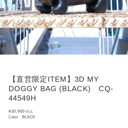
【直営限定ITEM】3D MY
DOGGY BAG (BLACK) CQ-
44549H
¥20,900
税込
Color : BLACK