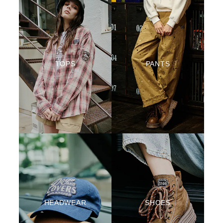
TOPS
PANTS
HEADWEAR
SHOES