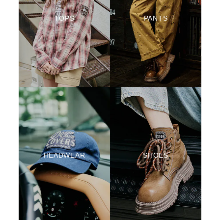
TOPS
PANTS
HEADWEAR
SHOES