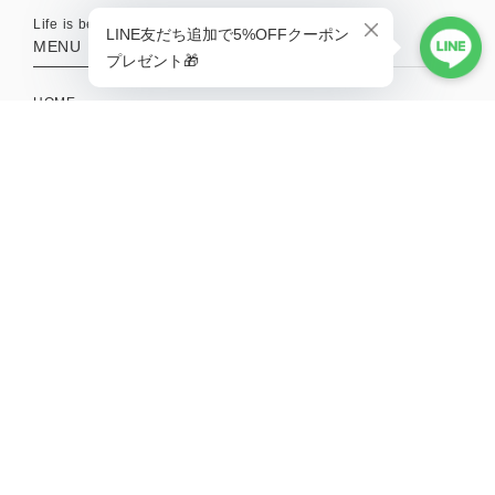
Life is better with a little adventure.
MENU
HOME
ABOUT
TOPICS
CONTACT
SHOPPING GUIDE
MAIL MAGAZINE
新商品やキャンペーンの最新情報を配信中！