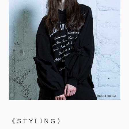
《STYLING》