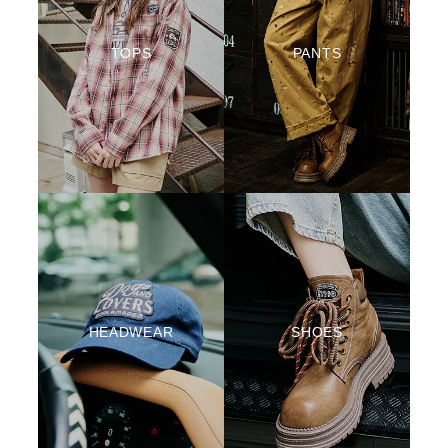
TOPS
PANTS
HEADWEAR
SHOES