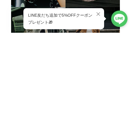
BAG & GOODS
VIEW ALL
ABOUT