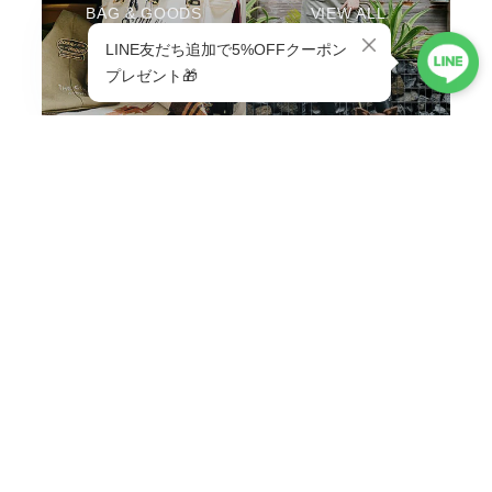
BAG & GOODS
VIEW ALL
ABOUT
Life is better with a little adventure.
MENU
HOME
ABOUT
TOPICS