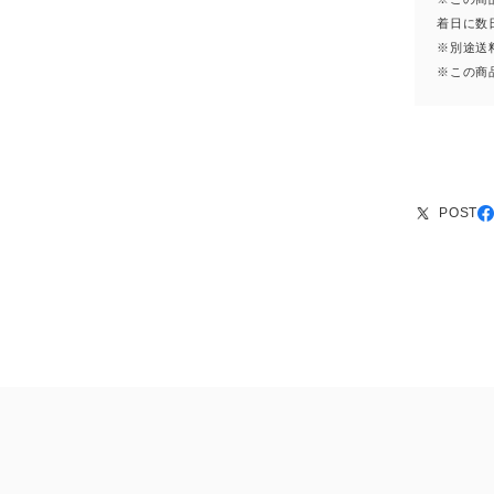
着日に数
※別途送
※この商
POST