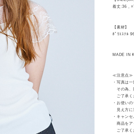
着丈:36 , ﾊ
【素材】
ﾎﾟﾘｴｽﾃﾙ 9
MADE IN 
≪注意点≫
・写真は一
その為、販
ご了承く
・お使いの
見え方に
・キャンセ
商品をア
ご了承く