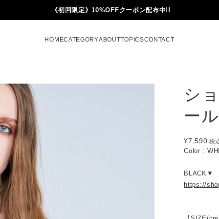
《初回限定》10%OFFクーポン配布中!!
HOME
CATEGORY
ABOUT
TOPICS
CONTACT
シ
ール 
¥7,590
税
Color : W
BLACK▼
https://sh
【SIZE(cm