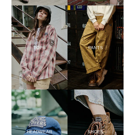
TOPS
PANTS
HEADWEAR
SHOES