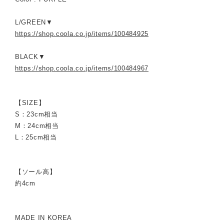
L/GREEN▼
https://shop.coola.co.jp/items/100484925
BLACK▼
https://shop.coola.co.jp/items/100484967
【SIZE】
S：23cm相当
M：24cm相当
L：25cm相当
【ソール高】
約4cm
MADE IN KOREA