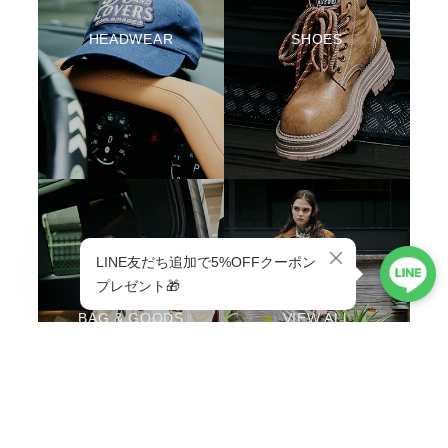
HEADWEAR
SHOES
BAG & GOODS
VIEW ALL