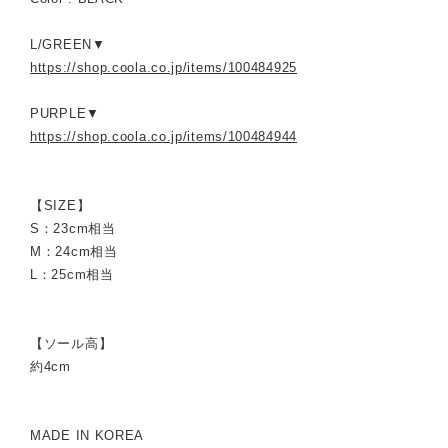
L/GREEN▼
https://shop.coola.co.jp/items/100484925
PURPLE▼
https://shop.coola.co.jp/items/100484944
【SIZE】
S：23cm相当
M：24cm相当
L：25cm相当
【ソール高】
約4cm
MADE IN KOREA