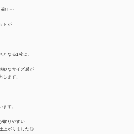
! ---
ットが
。
スとなる1枚に。
絶妙なサイズ感が
出します。
います。
が取りやすい
仕上がりました◎