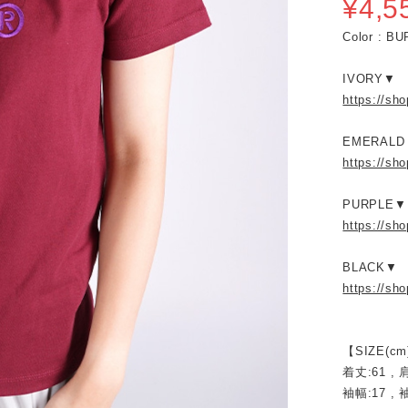
¥4,5
Color : B
IVORY▼
https://sh
EMERALD
https://sh
PURPLE▼
https://sh
BLACK▼
https://sh
【SIZE(cm
着丈:61 , 肩
袖幅:17 , 袖