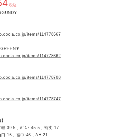
54
税込
URGUNDY
op.coola.co.jp/items/114778567
 GREEN▼
op.coola.co.jp/items/114778662
op.coola.co.jp/items/114778708
op.coola.co.jp/items/114778747
)】
幅:39.5 , ﾊﾞｽﾄ:45.5 , 袖丈:17
口:15 , 裾巾:46 , AH:21