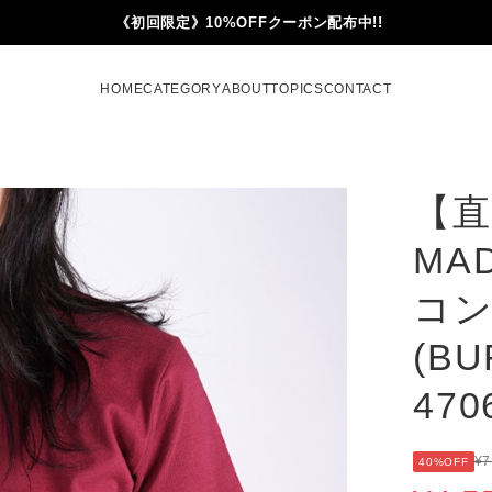
《初回限定》10%OFFクーポン配布中!!
HOME
CATEGORY
ABOUT
TOPICS
CONTACT
【直
MA
コン
(B
470
¥7
40%OFF