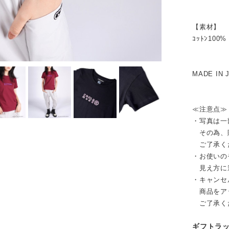
【素材】
ｺｯﾄﾝ100%
MADE IN 
≪注意点≫
・写真は一
その為、販
ご了承く
・お使いの
見え方に
・キャンセ
商品をア
ご了承く
ギフトラ