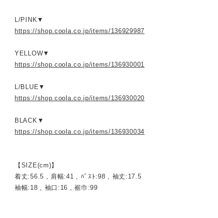
L/PINK▼
https://shop.coola.co.jp/items/136929987
YELLOW▼
https://shop.coola.co.jp/items/136930001
L/BLUE▼
https://shop.coola.co.jp/items/136930020
BLACK▼
https://shop.coola.co.jp/items/136930034
【SIZE(cm)】
着丈:56.5 , 肩幅:41 , ﾊﾞｽﾄ:98 , 袖丈:17.5
袖幅:18 , 袖口:16 , 裾巾:99