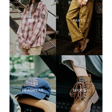
TOPS
PANTS
HEADWEAR
SHOES