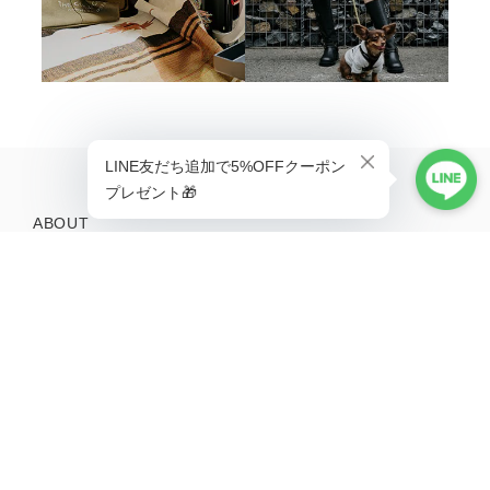
ABOUT
Life is better with a little adventure.
MENU
HOME
ABOUT
TOPICS
CONTACT
SHOPPING GUIDE