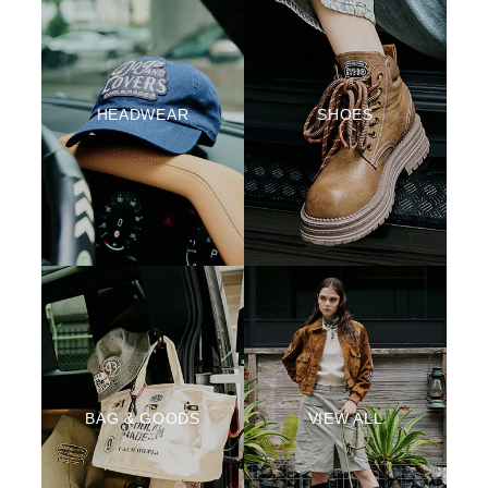
HEADWEAR
SHOES
BAG & GOODS
VIEW ALL