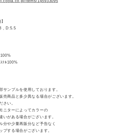
op.coola.co.jp/items/145933095
)】
3 , D:5.5
ﾝ100%
ｴｽﾃﾙ100%
部サンプルを使用しております。
売商品と多少異なる場合がございます。
ださい。
モニターによってカラーの
違いがある場合がございます。
ル分や少量再販分など予告なく
ップする場合がございます。