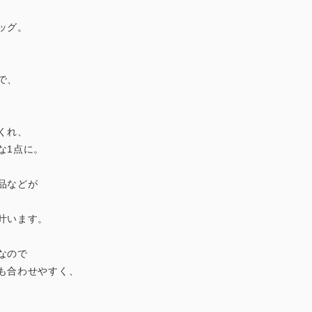
ッグ。
で、
くれ、
な1点に。
品などが
、
叶います。
なので
も合わせやすく、
。