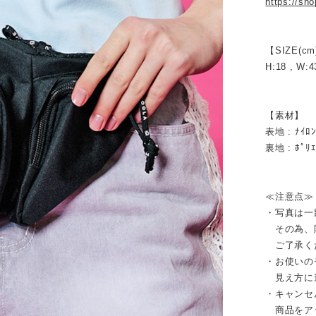
https://sh
【SIZE(cm
H:18 , W:4
【素材】
表地 : ﾅｲﾛ
裏地 : ﾎﾟﾘ
≪注意点≫
・写真は一
その為、販
ご了承く
・お使いの
見え方に
・キャンセ
商品をア